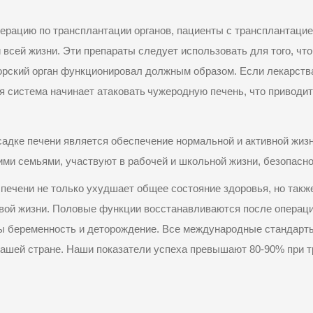
перацию по трансплантации органов, пациенты с трансплантаци
всей жизни. Эти препараты следует использовать для того, что
орский орган функционировал должным образом. Если лекарств
я
система начинает атаковать
чужеродную печень, что приводит 
адке печени является обеспечение нормальной и активной жиз
ими семьями, участвуют в рабочей и школьной жизни, безопасн
печени не только ухудшает общее состояние здоровья, но такж
вой жизни. Половые функции восстанавливаются после операци
ы беременность и деторождение. Все международные стандарт
нашей стране. Наши показатели успеха превышают 80-90% при т