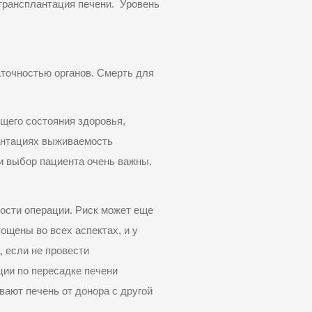
 трансплантация
печени
. Уровень
точностью органов. Смерть для
щего состояния здоровья,
лантациях выживаемость
и выбор пациента очень важны.
ности операции. Риск может еще
ощены во всех аспектах, и у
 если не провести
ции по пересадке печени
вают печень от донора с другой