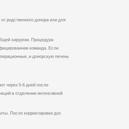
от родственного донора или для
общей хирургии. Процедура
ифицированная команда. Если
операционные, и донорскую печень
ют через 5
-6
дней
после
нкций в отделении интенсивной
нты. После корректировки доз