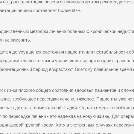
и на трансплантацию печени и таким пациентам рекомендуется
антации печени составляет более 80%.
единственным методом лечения больных с хронической недоста
ан
не заменить
.
дится до ухудшения состояния пациента или нестабильности об
 продолжительность жизни увеличивается; при поздних трансп
абилитационный период
возрастают. Поэтому правильное время 
ск из-за плохого общего состояния здоровья пациентов и слож
ание, требующее пересадки печени, тяжелое. Пациенты уже ист
е находится в терминальной стадии. Однако смерть неизбежна,
 по пересадке печени - это надежда на новую жизнь. Для опера
одинаковой группой крови. Хотя в экстренных случаях пересажи
ривать как крайний вариант из-за сложности операции.