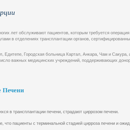
урции
огих лет oбслуживают пациентов, которым требуется операция 
гами в отделениях трансплантации органов, сертифицированн
 Едитепе, Городская больница Картал, Анкара, Чам и Сакура, а
число важных медицинских учреждений, поддерживающих донорс
е Печени
хся в трансплантации печени, страдают циррозом печени.
е, что пациенты с терминальной стадией цирроза печени и ож