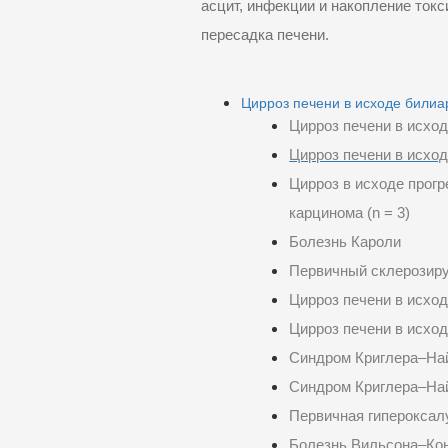
асцит, инфекции и накопление токс
пересадка печени.
Цирроз печени в исходе билиа
Цирроз печени в исхо
Цирроз печени в исхо
Цирроз в исходе прогр
карцинома (n = 3)
Болезнь Кароли
Первичный склерозир
Цирроз печени в исход
Цирроз печени в исхо
Синдром Криглера–Най
Синдром Криглера–Най
Первичная гипероксал
Болезнь Вильсона–Ко