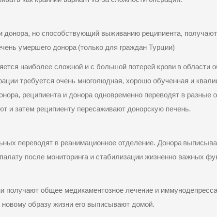
и донора, но способствующий выживанию реципиента, получают 
ечень умершего донора
(
только для граждан Турции
)
ляется наиболее сложной и
с большой потерей
кров
и
в области 
рации
требуется очень многолюдная, хорошо обученная и квал
донора, реципиента и донора одновременно переводят в разные 
ют и затем реципиенту пересаживают донорскую печень.
ьных переводят в реанимационное отделение. Донор
а
выпис
ыва
 палату после мониторинга и стабилизации жизненно важных фу
ии получают общее медикаментозное лечение и иммунодепресса
к новому образу жизни его выписывают домой.