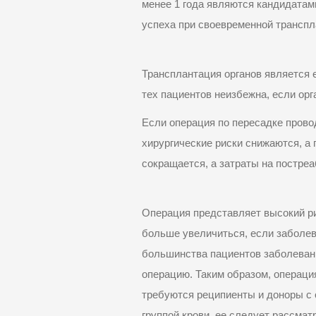
менее 1 года являются кандидатам
успеха при своевременной транспл
Трансплантация органов является 
тех пациентов неизбежна, если орг
Если операция по пересадке прово
хирургические риски снижаются, а
сокращается, а затраты
на постре
Операция представляет высокий ри
больше увеличиться, если заболев
большинства пациентов заболевани
операцию. Таким образом, операция
требуются реципиенты и доноры с 
группой крови, ее следует рассмат