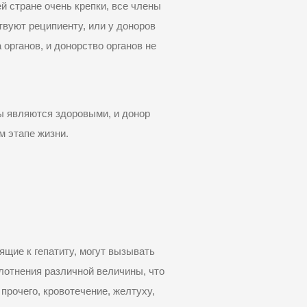
й стране очень крепки, все члены
твуют реципиенту, или у доноров
органов, и донорство органов не
ны являются здоровыми, и донор
м этапе жизни
.
щие к гепатиту, могут вызывать
лотнения различной величины, что
прочего, кровотечение, желтуху,