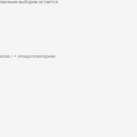
нственным выбором остается
типов / + гепацеллюлярная