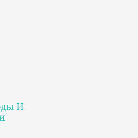
оды И
и