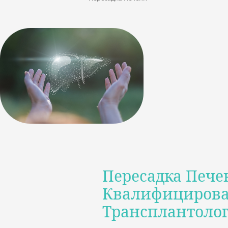
Пересадка Пече
Квалифицирова
Трансплантоло