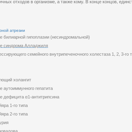
ичных отходов в организме, а также кому. В конце концов, еди
рной атрезии
де билиарной гипоплазии (несиндромальной)
де синдрома Алладжиля
ессирующего семейного внутрипеченочного холестаза 1, 2, 3-го 
ующий холангит
е аутоиммунного гепатита
де дефицита α1-антитрипсина
яра 1-го типа
яра 2-го типа
урия
новалова