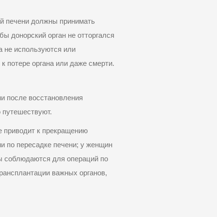
ей печени должны принимать
бы донорский орган не отторгался
а не используются или
к потере органа или даже смерти.
ни после восстановления
о путешествуют.
е приводит к прекращению
и по пересадке печени; у женщин
ы соблюдаются для операций по
рансплантации важных органов,