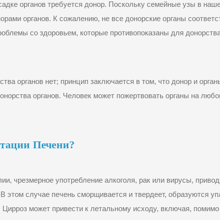
садке органов требуется донор. Поскольку семейные узы в наше
орами органов. К сожалению, не все донорские органы соответс
облемы со здоровьем, которые противопоказаны для донорства 
тва органов нет; принцип заключается в том, что донор и орга
онорства органов. Человек может пожертвовать органы на любо
нтации Печени?
и, чрезмерное употребление алкоголя, рак или вирусы, приводя
В этом случае печень сморщивается и твердеет, образуются уп
 Цирроз может привести к летальному исходу, включая, помимо 