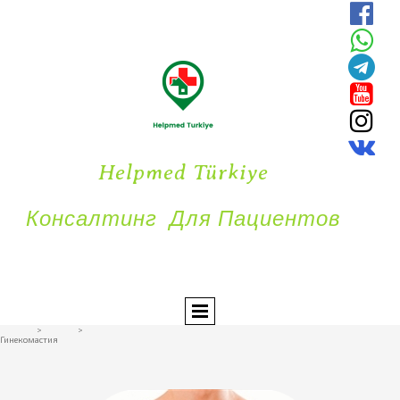






Helpmed Türkiye
Консалтинг Для Пациентов
Главная
>
Лечение
>
Гинекомастия