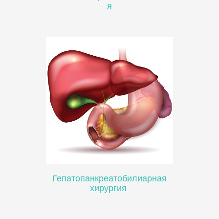
я
Гепатопанкреатобилиарная
хирургия