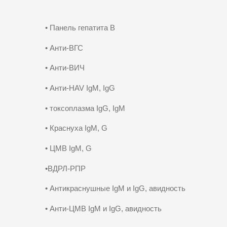
• Панель гепатита В
• Анти-ВГС
• Анти-ВИЧ
• Анти-HAV IgM, IgG
• токсоплазма IgG, IgM
• Краснуха IgM, G
• ЦМВ IgM, G
•ВДРЛ-РПР
• Антикраснушные IgM и IgG, авидность
• Анти-ЦМВ IgM и IgG, авидность