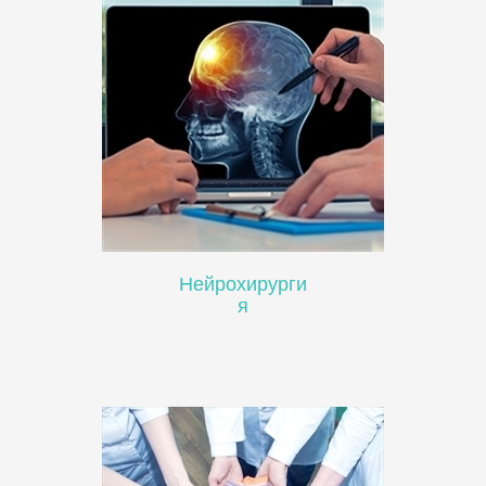
Нейрохирурги
я