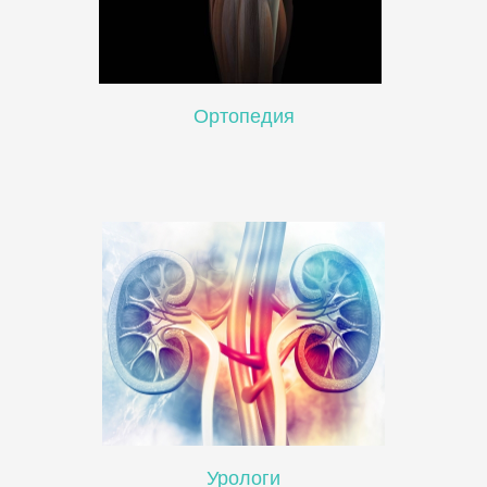
Oртопедия
Урологи