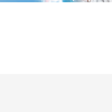
Главная
> Медицинские
Медицинска
отделения >
я микробиология