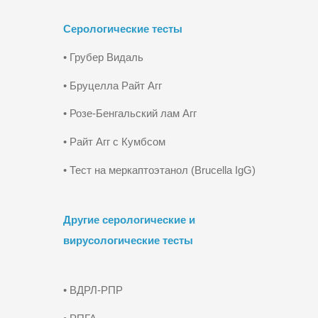
Серологические тесты
• Грубер Видаль
• Бруцелла Райт Агг
• Розе-Бенгальский лам Агг
• Райт Агг с Кумбсом
• Тест на меркаптоэтанол (Brucella IgG)
Другие серологические и
вирусологические тесты
• ВДРЛ-РПР