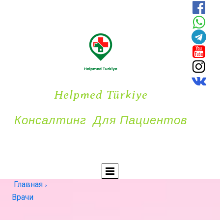






Helpmed Türkiye
Консалтинг Для Пациентов
Главная
>
Врачи