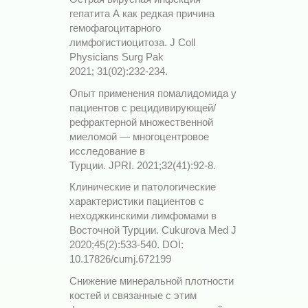
гепатита А как редкая причина
гемофагоцитарного
лимфогистиоцитоза. J Coll
Physicians Surg Pak
2021; 31(02):232-234.
Опыт применения помалидомида у
пациентов с рецидивирующей/
рефрактерной множественной
миеломой — многоцентровое
исследование в
Турции. JPRI. 2021;32(41):92-8.
Клинические и патологические
характеристики пациентов с
неходжкинскими лимфомами в
Восточной Турции. Cukurova Med J
2020;45(2):533-540. DOI:
10.17826/cumj.672199
Снижение минеральной плотности
костей и связанные с этим