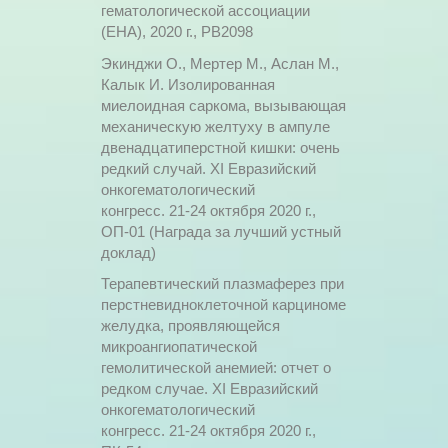
гематологической ассоциации
(EHA), 2020 г., PB2098
Экинджи О., Мертер М., Аслан М.,
Калык И. Изолированная
миелоидная саркома, вызывающая
механическую желтуху в ампуле
двенадцатиперстной кишки: очень
редкий случай. XI Евразийский
онкогематологический
конгресс. 21-24 октября 2020 г.,
ОП-01 (Награда за лучший устный
доклад)
Терапевтический плазмаферез при
перстневидноклеточной карциноме
желудка, проявляющейся
микроангиопатической
гемолитической анемией: отчет о
редком случае. XI Евразийский
онкогематологический
конгресс. 21-24 октября 2020 г.,