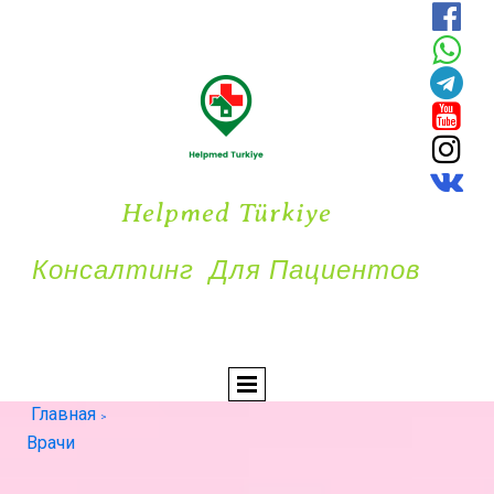






Helpmed Türkiye
Консалтинг Для Пациентов
Главная
>
Врачи