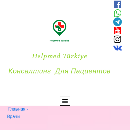






Helpmed Türkiye
Консалтинг Для Пациентов
Главная
>
Врачи