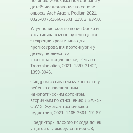
лечению мочекаменной болезни у
детей: исследование на основе
опроса, Arch Argent Pediatr, 2021,
0325-0075;1668-3501, 119, 2, 83-90.
Улучшение соотношения белка и
креатинина в моче путем оценки
экскреции креатинина для
прогнозирования протеинурии у
детей, перенесших
трансплантацию почки, Pediatric
Transplantation, 2021, 1397-3142″,
1399-3046.
Синдром активации макрофагов у
ребенка с ювенильным
идиопатическим артритом,
вторичным по отношению к SARS-
CoV-2, Журнал тропической
педиатрии, 2021, 1465-3664, 17, 67.
Предикторы плохого исхода почек
у детей с гломерулопатией C3,